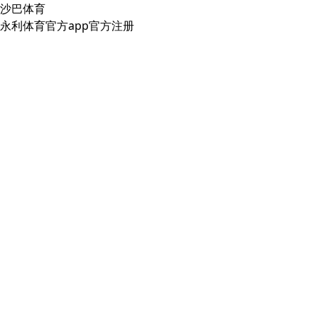
沙巴体育
永利体育官方app官方注册