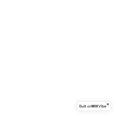
Built on