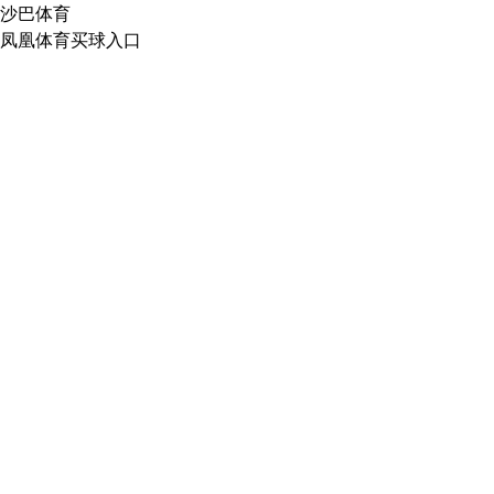
沙巴体育
凤凰体育买球入口