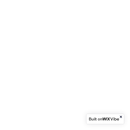
Built on