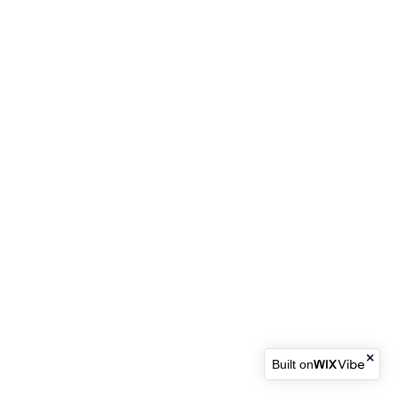
Built on