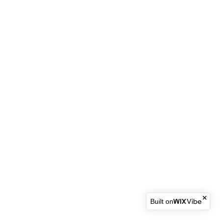
Built on