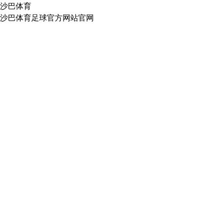
沙巴体育
沙巴体育足球官方网站官网