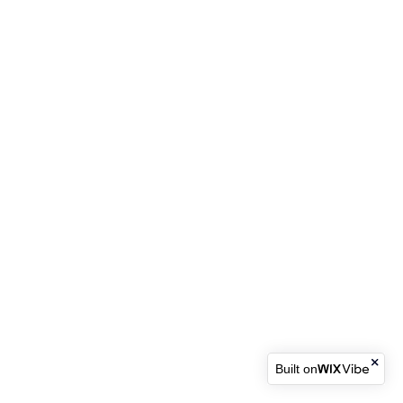
Built on