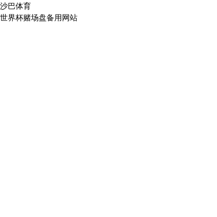
沙巴体育
世界杯赌场盘备用网站