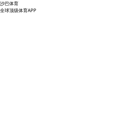
沙巴体育
全球顶级体育APP