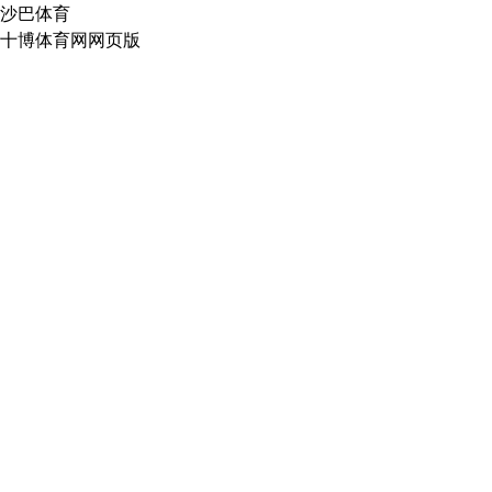
沙巴体育
十博体育网网页版