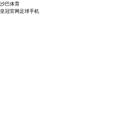
沙巴体育
皇冠官网足球手机