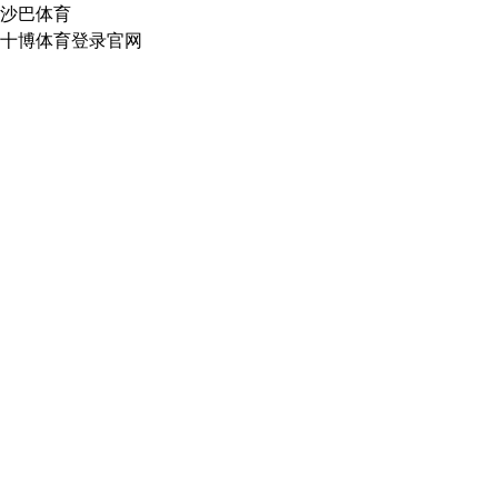
沙巴体育
十博体育登录官网