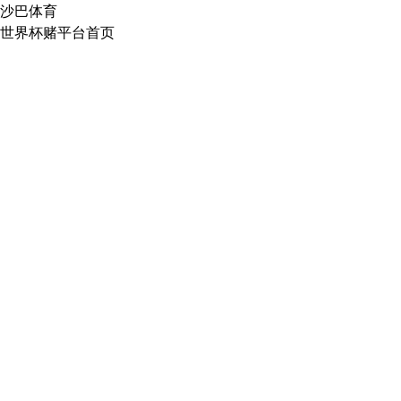
沙巴体育
世界杯赌平台首页