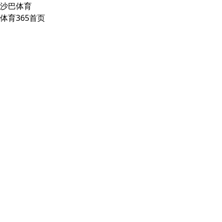
沙巴体育
体育365首页