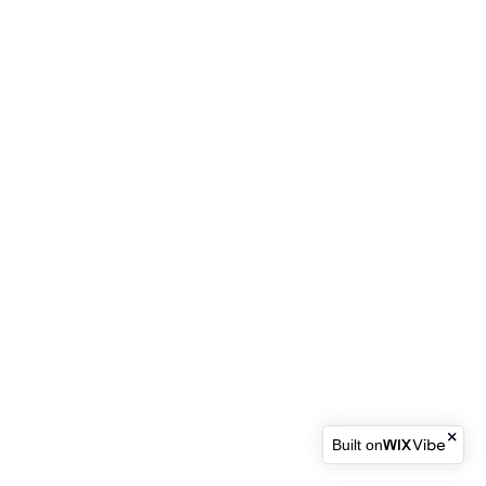
Built on