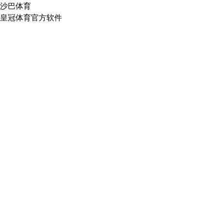
沙巴体育
皇冠体育官方软件