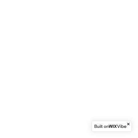
Built on