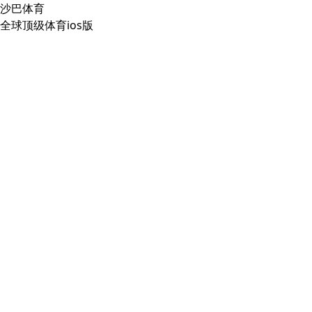
沙巴体育
全球顶级体育ios版