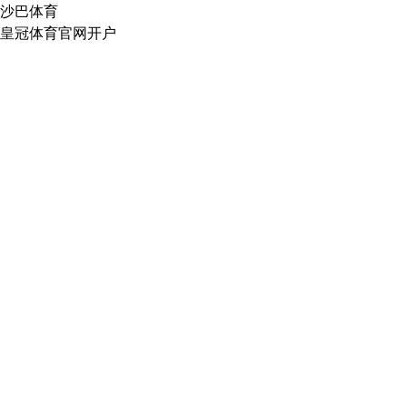
沙巴体育
皇冠体育官网开户